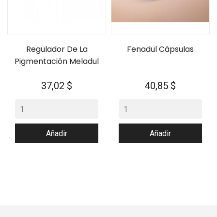
Regulador De La
Fenadul Cápsulas
Pigmentación Meladul
Precio
Precio
37,02 $
40,85 $
Añadir
Añadir